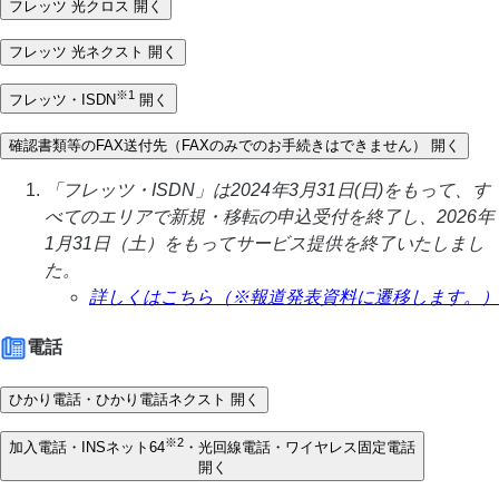
フレッツ 光クロス
開く
フレッツ 光ネクスト
開く
※1
フレッツ・ISDN
開く
確認書類等のFAX送付先
（FAXのみでのお手続きはできません）
開く
「フレッツ・ISDN」は2024年3月31日(日)をもって、す
べてのエリアで新規・移転の申込受付を終了し、2026年
1月31日（土）をもってサービス提供を終了いたしまし
た。
詳しくはこちら（※報道発表資料に遷移します。）
電話
ひかり電話・ひかり電話ネクスト
開く
※2
加入電話・INSネット64
・光回線電話・ワイヤレス固定電話
開く