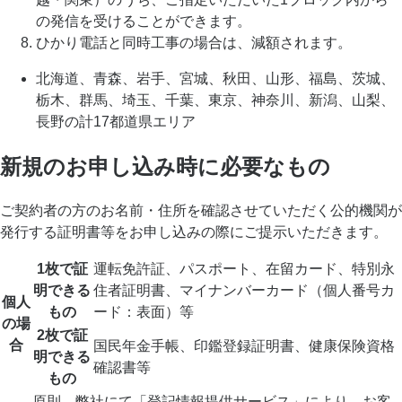
の発信を受けることができます。
ひかり電話と同時工事の場合は、減額されます。
北海道、青森、岩手、宮城、秋田、山形、福島、茨城、
栃木、群馬、埼玉、千葉、東京、神奈川、新潟、山梨、
長野の計17都道県エリア
新規のお申し込み時に必要なもの
ご契約者の方のお名前・住所を確認させていただく公的機関が
発行する証明書等をお申し込みの際にご提示いただきます。
1枚で証
運転免許証、パスポート、在留カード、特別永
明できる
住者証明書、マイナンバーカード（個人番号カ
個人
もの
ード：表面）等
の場
2枚で証
合
国民年金手帳、印鑑登録証明書、健康保険資格
明できる
確認書等
もの
原則、弊社にて「登記情報提供サービス」により、お客