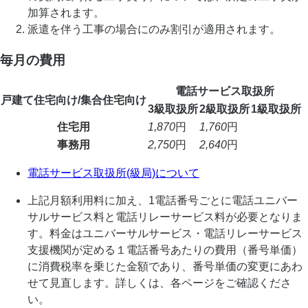
加算されます。
派遣を伴う工事の場合にのみ割引が適用されます。
毎月の費用
電話サービス取扱所
戸建て住宅向け/集合住宅向け
3級取扱所
2級取扱所
1級取扱所
住宅用
1,870
円
1,760
円
事務用
2,750
円
2,640
円
電話サービス取扱所(級局)について
上記月額利用料に加え、1電話番号ごとに電話ユニバー
サルサービス料と電話リレーサービス料が必要となりま
す。料金はユニバーサルサービス・電話リレーサービス
支援機関が定める１電話番号あたりの費用（番号単価）
に消費税率を乗じた金額であり、番号単価の変更にあわ
せて見直します。詳しくは、各ページをご確認くださ
い。