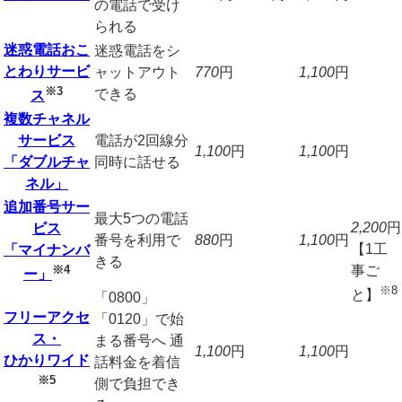
の電話で受け
られる
迷惑電話おこ
迷惑電話をシ
とわりサービ
ャットアウト
770
円
1,100
円
※3
できる
ス
複数チャネル
サービス
電話が2回線分
1,100
円
1,100
円
「ダブルチャ
同時に話せる
ネル」
追加番号サー
最大5つの電話
2,200
円
ビス
番号を利用で
880
円
1,100
円
【1工
「マイナンバ
きる
※4
事ご
ー」
※8
と】
「0800」
フリーアクセ
「0120」で始
ス・
まる番号へ 通
1,100
円
1,100
円
ひかりワイド
話料金を着信
※5
側で負担でき