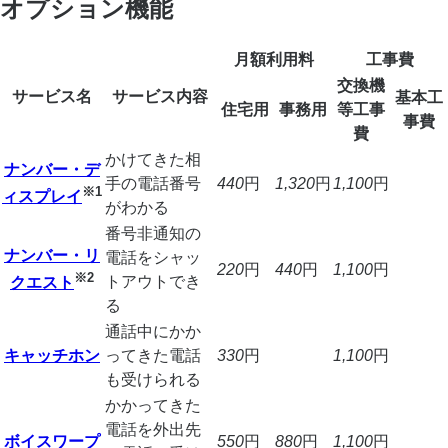
オプション機能
月額利用料
工事費
交換機
サービス名
サービス内容
基本工
住宅用
事務用
等工事
事費
費
かけてきた相
ナンバー・デ
手の電話番号
440
円
1,320
円
1,100
円
※1
ィスプレイ
がわかる
番号非通知の
ナンバー・リ
電話をシャッ
220
円
440
円
1,100
円
※2
トアウトでき
クエスト
る
通話中にかか
キャッチホン
ってきた電話
330
円
1,100
円
も受けられる
かかってきた
電話を外出先
ボイスワープ
550
円
880
円
1,100
円