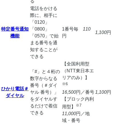
る
電話をかける
際に、相手に
「0120」
特定番号通知
「0800」
1番号毎
110
1,100
円
機能
「0570」で始
円
まる番号を通
知することが
できる
【全国利用型
（NTT東日本エ
「#」と４桁の
リアのみ）】
数字からなる
※6
番号（＃ダイ
ひかり電話＃
ヤル 番号）」
1,100
円
16,500
円／番号
ダイヤル
をダイヤルす
【ブロック内利
※7
るだけで着信
用型】
できる
11,000
円／地
域・番号