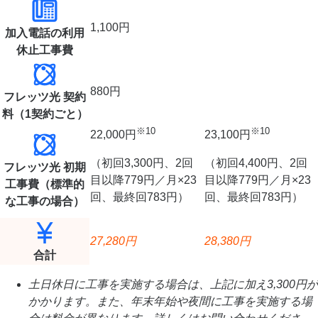
1,100円
加入電話の利用
休止工事費
880円
フレッツ光 契約
料
（1契約ごと）
※10
※10
22,000円
23,100円
（初回3,300円、2回
（初回4,400円、2回
フレッツ光 初期
目以降779円／月×23
目以降779円／月×23
工事費
（標準的
回、最終回783円）
回、最終回783円）
な工事の場合）
27,280
円
28,380
円
合計
土日休日に工事を実施する場合は、上記に加え3,300円が
かかります。また、年末年始や夜間に工事を実施する場