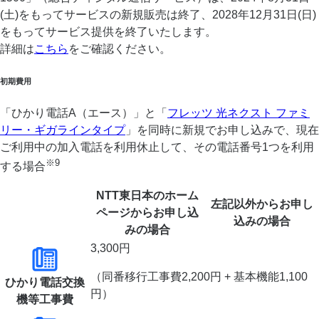
(土)をもってサービスの新規販売は終了、2028年12月31日(日)
をもってサービス提供を終了いたします。
詳細は
こちら
をご確認ください。
初期費用
「ひかり電話A（エース）」と「
フレッツ 光ネクスト ファミ
リー・ギガラインタイプ
」を同時に新規でお申し込みで、現在
ご利用中の加入電話を利用休止して、その電話番号1つを利用
※9
する場合
NTT東日本のホーム
左記以外から
お申し
ページから
お申し込
込みの場合
みの場合
3,300円
（同番移行工事費2,200円 + 基本機能1,100
ひかり電話交換
円）
機等工事費