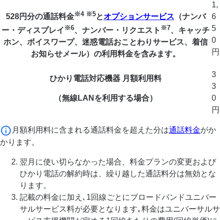
1,
※4 ※5
6
528円分の通話料金
と
オプションサービス
（ナンバ
※6
※7
5
ー・ディスプレイ
、ナンバー・リクエスト
、キャッチ
0
ホン、ボイスワープ、迷惑電話おことわりサービス、着信
円
お知らせメール）の利用料金を含みます。
3
ひかり電話対応機器
月額利用料
3
（無線LANを利用する場合）
0
円
月額利用料に含まれる通話料金を超えた分は
通話料金
がか
かります。
翌月に使い切らなかった場合、料金プランの変更および
ひかり電話の解約時は、繰り越した通話料分は無効とな
ります。
記載の料金に加え､1回線ごとにブロードバンドユニバー
サルサービス料が必要となります｡料金はユニバーサルサ