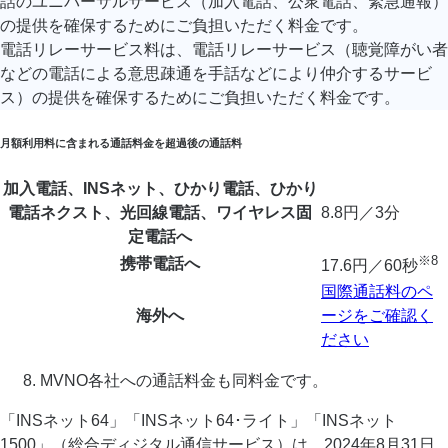
話のユニバーサルサービス（加入電話、公衆電話、緊急通報）
の提供を確保するためにご負担いただく料金です。
電話リレーサービス料は、電話リレーサービス（聴覚障がい者
などの電話による意思疎通を手話などにより仲介するサービ
ス）の提供を確保するためにご負担いただく料金です。
月額利用料に含まれる通話料金を超過後の通話料
加入電話、INSネット、ひかり電話、ひかり
電話ネクスト、光回線電話、ワイヤレス固
8.8円／3分
定電話へ
※8
携帯電話へ
17.6円／60秒
国際通話料のペ
海外へ
ージをご確認く
ださい
MVNO各社への通話料金も同料金です。
「INSネット64」「INSネット64･ライト」「INSネット
1500」（総合ディジタル通信サービス）は、2024年8月31日