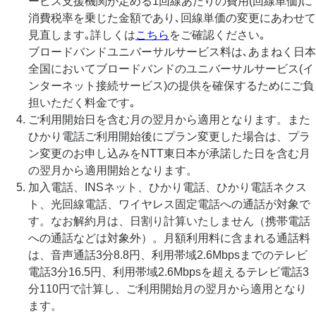
ービス支援機関が定める1回線あたりの費用(回線単価)に
消費税率を乗じた金額であり､回線単価の変更にあわせて
見直します｡詳しくは
こちら
をご確認ください｡
ブロードバンドユニバーサルサービス料は､あまねく日本
全国においてブロードバンドのユニバーサルサービス(イ
ンターネット接続サービス)の提供を確保するためにご負
担いただく料金です｡
ご利用開始日を含む月の翌月から適用となります。また
ひかり電話ご利用開始後にプラン変更した場合は、プラ
ン変更のお申し込みをNTT東日本が承諾した日を含む月
の翌月から適用開始となります。
加入電話、INSネット、ひかり電話、ひかり電話ネクス
ト、光回線電話、ワイヤレス固定電話への通話が対象で
す。なお解約月は、日割り計算いたしません（携帯電話
への通話などは対象外）。月額利用料に含まれる通話料
は、音声通話3分8.8円、利用帯域2.6Mbpsまでのテレビ
電話3分16.5円、利用帯域2.6Mbpsを超えるテレビ電話3
分110円で計算し、ご利用開始月の翌月から適用となり
ます。