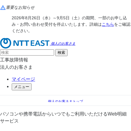
重要なお知らせ
2026年8月26日（水）～9月5日（土）の期間、一部のお申し込
み・お問い合わせ受付を停止いたします。詳細は
こちら
をご確認
ください。
個人のお客さま
工事故障情報
法人のお客さま
マイページ
メニュー
個人のお客さまトップ
手続き（移転、変更）
料金のお支払い
パソコンや携帯電話からいつでもご利用いただけるWeb明細
＠ビリング
サービス