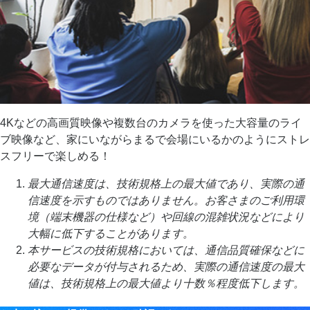
4Kなどの高画質映像や複数台のカメラを使った大容量のライ
ブ映像など、家にいながらまるで会場にいるかのようにストレ
スフリーで楽しめる！
最大通信速度は、技術規格上の最大値であり、実際の通
信速度を示すものではありません。お客さまのご利用環
境（端末機器の仕様など）や回線の混雑状況などにより
大幅に低下することがあります。
本サービスの技術規格においては、通信品質確保などに
必要なデータが付与されるため、実際の通信速度の最大
値は、技術規格上の最大値より十数％程度低下します。