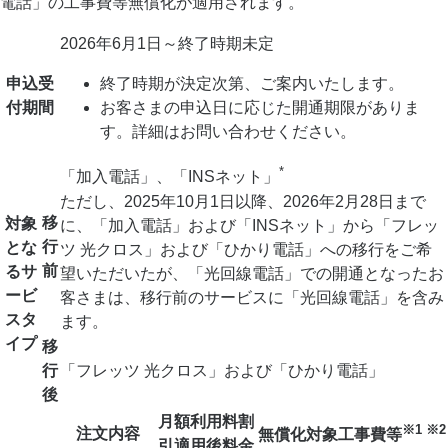
電話」の工事費等無償化が適用されます。
2026年6月1日～終了時期未定
申込受
終了時期が決定次第、ご案内いたします。
付期間
お客さまの申込日に応じた開通期限がありま
す。詳細はお問い合わせください。
*
「加入電話」、「INSネット」
ただし、2025年10月1日以降、2026年2月28日まで
移
対象
に、「加入電話」および「INSネット」から「フレッ
行
とな
ツ 光クロス」および「ひかり電話」への移行をご希
前
る
サ
望いただいたが、「光回線電話」での開通となったお
ービ
客さまは、移行前のサービスに「光回線電話」を含み
スタ
ます。
イプ
移
行
「フレッツ 光クロス」および「ひかり電話」
後
月額利用料
割
※1 ※2
注文内容
無償化対象工事費等
引適用後料金