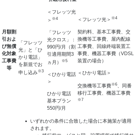
＜フレッツ光
※4
※4
＜フレッツ光＞
＞
契約料、基本工事費、交
月額割
「フレッツ
換機等工事費、屋内配線
引およ
光クロス」：
「フレッツ
工事費、回線終端装置工
び
無償
990円/月（割
光」と「ひ
事費、機器工事費（VDSL
化対象
引適用期間3
かり電話」
装置の場合）
工事費
※5
ヵ月）
を新規でお
等
※3
申し込み
＜ひかり電話＞
＜ひかり電話
＞
※6
交換機等工事費
、同番
移行工事費、機器工事費
ひかり電話
※7
基本プラン
550円/月
いずれかの条件に合致した場合に本施策が適用
されます。