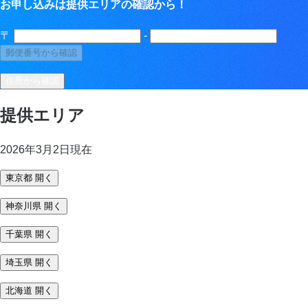
お申し込みは提供エリアの確認から！
〒
-
郵便番号から確認
住所から確認
提供エリア
2026年3月2日現在
東京都
開く
神奈川県
開く
千葉県
開く
埼玉県
開く
北海道
開く