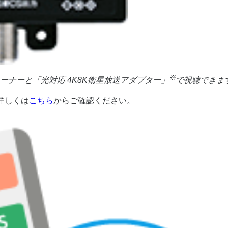
※
ーナーと「光対応 4K8K衛星放送アダプター」
で視聴できま
詳しくは
こちら
からご確認ください。