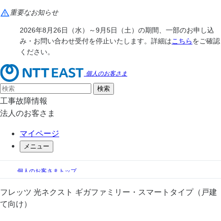
重要なお知らせ
2026年8月26日（水）～9月5日（土）の期間、一部のお申し込
み・お問い合わせ受付を停止いたします。詳細は
こちら
をご確認
ください。
個人のお客さま
工事故障情報
法人のお客さま
マイページ
メニュー
個人のお客さまトップ
フレッツ光
フレッツ 光ネクスト
フレッツ 光ネクスト ギガファミリー・スマートタイプ（戸建
フレッツ 光ネクスト ギガ・スマートタイプ
て向け）
フレッツ 光ネクスト ギガファミリー・スマートタイプ（戸建て向け）
料金