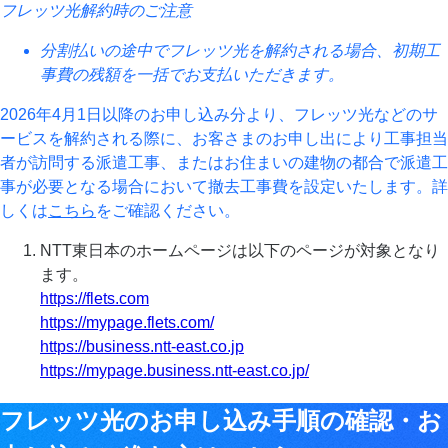
フレッツ光解約時のご注意
分割払いの途中でフレッツ光を解約される場合、初期工
事費の残額を一括でお支払いただきます。
2026年4月1日以降のお申し込み分より、フレッツ光などのサ
ービスを解約される際に、お客さまのお申し出により工事担当
者が訪問する派遣工事、またはお住まいの建物の都合で派遣工
事が必要となる場合において撤去工事費を設定いたします。詳
しくは
こちら
をご確認ください。
NTT東日本のホームページは以下のページが対象となり
ます。
https://flets.com
https://mypage.flets.com/
https://business.ntt-east.co.jp
https://mypage.business.ntt-east.co.jp/
フレッツ光のお申し込み手順の確認・お