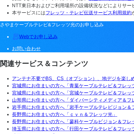
NTT東日本およびご利用場所の設備状況などによりサー
本サービスには
フレッツ・テレビ伝送サービス利用規約
さやまケーブルテレビ&フレッツ光のお申し込み
Webでお申し込み
お問い合わせ
関連サービス＆コンテンツ
アンテナ不要でBS、CS（オプション）、地デジを楽し
宮城県にお住まいの方へ「青葉ケーブルテレビ＆フレッ
宮城県にお住まいの方へ「宮城ケーブルテレビ＆フレッ
山形県にお住まいの方へ「ダイバーシティメディア＆フ
岩手県にお住まいの方へ「岩手ケーブルテレビジョン＆
長野県にお住まいの方へ「ｃｖｎ＆フレッツ光」
長野県にお住まいの方へ「蓼科ケーブルビジョン＆フレ
埼玉県にお住まいの方へ「行田ケーブルテレビ＆フレッ