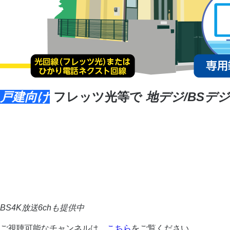
戸建向け
フレッツ光等で
地デジ/BSデジ
BS4K放送6chも提供中
ご視聴可能なチャンネルは、
こちら
をご覧ください。