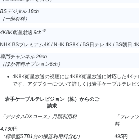
BSデジタル 18ch
（一部有料）
※
4K8K衛星放送 9ch
NHK BSプレミアム4K / NHK BS8K / BS日テレ 4K / BS朝日 4K
専門チャンネル 29ch
（ほか有料オプション6ch）
4K8K衛星放送の視聴には4K8K衛星放送に対応した
です。アダプターについて詳しくは岩手ケーブルテレビ
岩手ケーブルテレビジョン（株）
からのご
請求
「デジタルDXコース」
月額利用料
「フレッ
料
4,730
円
（標準型STB1台の機器利用料
含む）
495
円