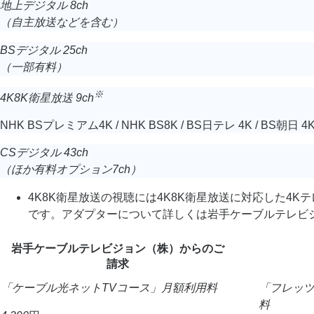
地上デジタル 8ch
（自主放送などを含む）
BSデジタル 25ch
（一部有料）
※
4K8K衛星放送 9ch
NHK BSプレミアム4K / NHK BS8K / BS日テレ 4K / BS朝日 4K
CSデジタル 43ch
（ほか有料オプション7ch）
4K8K衛星放送の視聴には4K8K衛星放送に対応した
です。アダプターについて詳しくは岩手ケーブルテレビ
岩手ケーブルテレビジョン（株）
からのご
請求
「ケーブル光ネットTVコース」
月額利用料
「フレッ
料