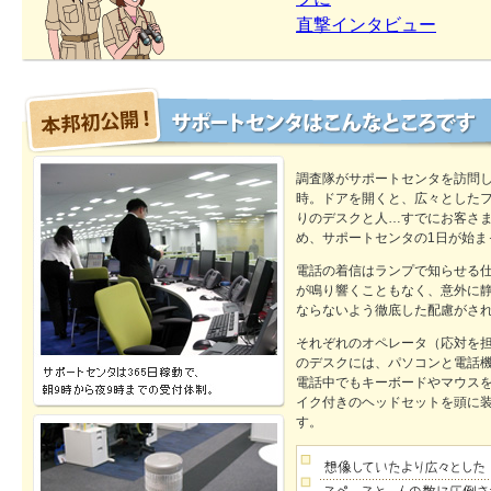
直撃インタビュー
調査隊がサポートセンタを訪問し
時。ドアを開くと、広々とした
りのデスクと人…すでにお客さ
め、サポートセンタの1日が始ま
電話の着信はランプで知らせる
が鳴り響くこともなく、意外に
ならないよう徹底した配慮がさ
それぞれのオペレータ（応対を
のデスクには、パソコンと電話
電話中でもキーボードやマウス
イク付きのヘッドセットを頭に
す。