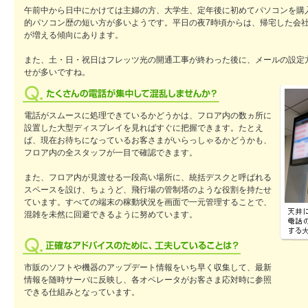
午前中から日中にかけては主婦の方、大学生、定年後に初めてパソコンを購
的パソコン歴の短い方が多いようです。平日の夜7時頃からは、帰宅した会
が増える傾向にあります。
また、土・日・祝日はフレッツ光の開通工事が終わった後に、メールの設定
せが多いですね。
電話がスムースに処理できているかどうかは、フロア内の数ヵ所に
設置した大型ディスプレイを見ればすぐに把握できます。たとえ
ば、現在お待ちになっているお客さまがいらっしゃるかどうかも、
フロア内の全スタッフが一目で確認できます。
また、フロア内が見渡せる一段高い場所に、統括デスクと呼ばれる
スペースを設け、ちょうど、飛行場の管制塔のような役割を持たせ
ています。すべての端末の稼動状況を画面で一元管理することで、
混雑を未然に回避できるように努めています。
市販のソフトや機器のアップデート情報をいち早く収集して、最新
情報を随時サーバに反映し、各オペレータがお客さま応対時に参照
できる仕組みとなっています。