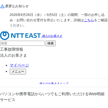
重要なお知らせ
2026年8月26日（水）～9月5日（土）の期間、一部のお申し込
み・お問い合わせ受付を停止いたします。詳細は
こちら
をご確認
ください。
個人のお客さま
工事故障情報
法人のお客さま
マイページ
メニュー
個人のお客さまトップ
手続き（移転、変更）
料金のお支払い
パソコンや携帯電話からいつでもご利用いただけるWeb明細
＠ビリング
サービス