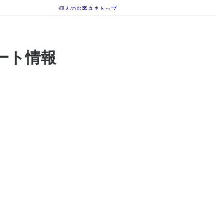
個人のお客さまトップ
手続き（移転、変更）
フレッツ・パスポートID サポート情報
ート情報