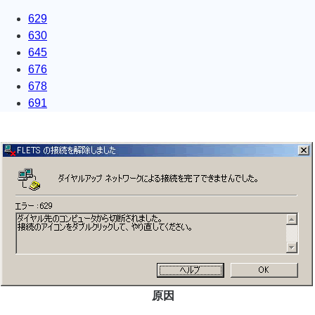
629
630
645
676
678
691
原因