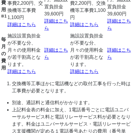
費
事費2,200円、交
費2,200円、交換
置負担金
置負担金
用
換機等工事費
機等工事費1,100
39,600円
39,600円
※1
1,100円
円
詳細はこち
詳細はこち
詳細はこちら
詳細はこちら
ら
ら
施設設置負担金
施設設置負担金
毎
が不要な分、
が不要な分、
月
月々の使用料金
詳細はこち
月々の使用料金
詳細はこち
の
が若干割高とな
ら
が若干割高とな
ら
費
ります。
ります。
用
詳細はこちら
詳細はこちら
交換機等工事ほかに電話機などの取付工事を行った時は
工事費が必要となります。
別途、通話料と通信料がかかります。
上記料金表の料金に加え、1電話番号ごとに電話ユニバ
ーサルサービス料と電話リレーサービス料が必要となり
ます。料金はユニバーサルサービス・電話リレーサービ
ス支援機関が定める１電話番号あたりの費用（番号単