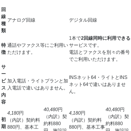
ライトプラン
ライト
64
回
線
アナログ回線
デジタル回線
種
類
1本で
2回線同時に利用できる
特
通話やファクス等にご利用い
サービスです。
徴
ただけます。
電話とファクスを別々の番号
でご利用いただけます。
サ
ー
INSネット64・ライトとINS
ビ
加入電話・ライトプランと加
ネット64で違いはありませ
ス
入電話で違いはありません。
ん。
内
容
40,480
円
40,480
円
4,180
円
4,180
円
（内訳）契
（内訳）契
初
（内訳）契約料
（内訳）契約料
約料880
約料880
期
880円、基本工
880円、基本工事
円、施設設
円、施設設