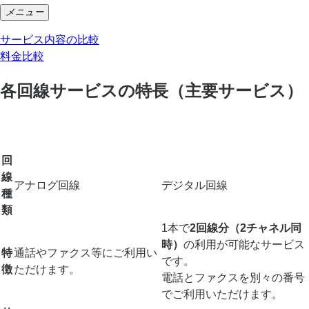
メニュー
サービス内容の比較
料金比較
各回線サービスの特長（主要サービス）
加入電話・
INSネット64・
INSネッ
加入電話
ライトプラン
ライト
ト64
回
線
アナログ回線
デジタル回線
種
類
1本で
2回線分（2チャネル同
時）
の利用が可能なサービス
特
通話やファクス等にご利用い
です。
徴
ただけます。
電話とファクスを別々の番号
でご利用いただけます。