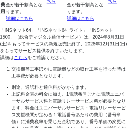
ちら
ちら
費
金が若干割高とな
金が若干割高とな
用
ります。
ります。
詳細はこちら
詳細はこちら
「INSネット64」「INSネット64･ライト」「INSネット
1500」（総合ディジタル通信サービス）は、2024年8月31日
(土)をもってサービスの新規販売は終了、2028年12月31日(日)
をもってサービス提供を終了いたします。
詳細は
こちら
をご確認ください。
交換機等工事ほかに電話機などの取付工事を行った時は
工事費が必要となります。
別途、通話料と通信料がかかります。
上記料金表の料金に加え、1電話番号ごとに
電話ユニバ
ーサルサービス料と電話リレーサービス料が必要となり
ます。料金はユニバーサルサービス・電話リレーサービ
ス支援機関が定める１電話番号あたりの費用（番号単
価）に消費税率を乗じた金額であり、番号単価の変更に