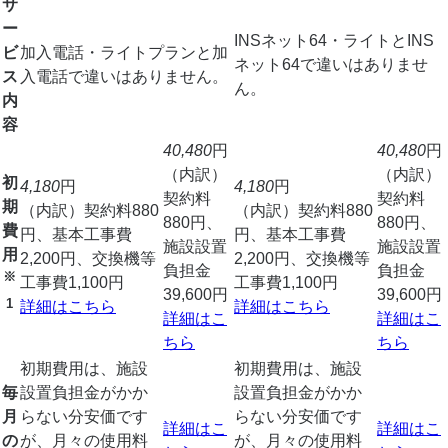
サ
ー
INSネット64・ライトとINS
ビ
加入電話・ライトプランと加
ネット64で違いはありませ
ス
入電話で違いはありません。
ん。
内
容
40,480
円
40,480
円
（内訳）
（内訳）
初
4,180
円
4,180
円
契約料
契約料
期
（内訳）契約料880
（内訳）契約料880
880円、
880円、
費
円、基本工事費
円、基本工事費
施設設置
施設設置
用
2,200円、交換機等
2,200円、交換機等
負担金
負担金
※
工事費1,100円
工事費1,100円
39,600円
39,600円
1
詳細はこちら
詳細はこちら
詳細はこ
詳細はこ
ちら
ちら
初期費用は、施設
初期費用は、施設
毎
設置負担金がかか
設置負担金がかか
月
らない分安価です
らない分安価です
詳細はこ
詳細はこ
の
が、月々の使用料
が、月々の使用料