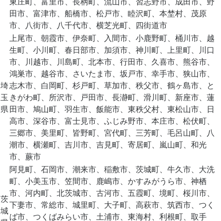
東庄町、富里市、長柄町、流山市、習志野市、成田市、野
田市、富津市、船橋市、松戸市、睦沢町、本埜村、茂原
市、八街市、八千代市、横芝光町、四街道市
上尾市、朝霞市、伊奈町、入間市、小鹿野町、桶川市、越
生町、小川町、春日部市、加須市、神川町、上里町、川口
市、川越市、川島町、北本市、行田市、久喜市、熊谷市、
鴻巣市、越谷市、さいたま市、坂戸市、幸手市、狭山市、
埼
志木市、白岡町、杉戸町、草加市、秩父市、鶴ヶ島市、と
玉
きがわ町、所沢市、戸田市、長瀞町、滑川町、新座市、蓮
県
田市、鳩山町、羽生市、飯能市、東秩父村、東松山市、日
高市、深谷市、富士見市、ふじみ野市、本庄市、松伏町、
三郷市、美里町、皆野町、宮代町、三芳町、毛呂山町、八
潮市、横瀬町、吉川市、吉見町、寄居町、嵐山町、和光
市、蕨市
阿見町、石岡市、潮来市、稲敷市、茨城町、牛久市、大洗
町、小美玉市、笠間市、鹿嶋市、かすみがうら市、神栖
市、河内町、北茨城市、古河市、五霞町、境町、桜川市、
茨
下妻市、常総市、城里町、大子町、高萩市、筑西市、つく
城
ば市、つくばみらい市、土浦市、東海村、利根町、取手