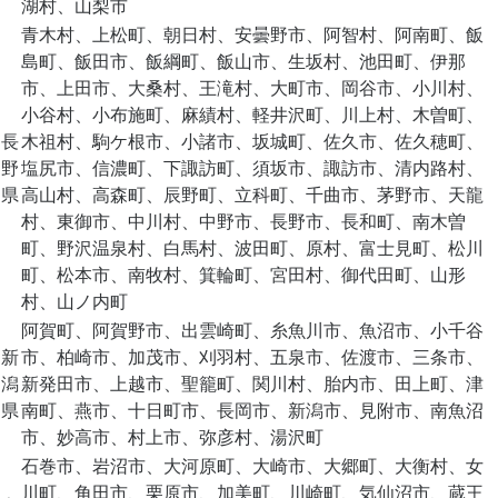
湖村、山梨市
青木村、上松町、朝日村、安曇野市、阿智村、阿南町、飯
島町、飯田市、飯綱町、飯山市、生坂村、池田町、伊那
市、上田市、大桑村、王滝村、大町市、岡谷市、小川村、
小谷村、小布施町、麻績村、軽井沢町、川上村、木曽町、
長
木祖村、駒ケ根市、小諸市、坂城町、佐久市、佐久穂町、
野
塩尻市、信濃町、下諏訪町、須坂市、諏訪市、清内路村、
県
高山村、高森町、辰野町、立科町、千曲市、茅野市、天龍
村、東御市、中川村、中野市、長野市、長和町、南木曽
町、野沢温泉村、白馬村、波田町、原村、富士見町、松川
町、松本市、南牧村、箕輪町、宮田村、御代田町、山形
村、山ノ内町
阿賀町、阿賀野市、出雲崎町、糸魚川市、魚沼市、小千谷
新
市、柏崎市、加茂市、刈羽村、五泉市、佐渡市、三条市、
潟
新発田市、上越市、聖籠町、関川村、胎内市、田上町、津
県
南町、燕市、十日町市、長岡市、新潟市、見附市、南魚沼
市、妙高市、村上市、弥彦村、湯沢町
石巻市、岩沼市、大河原町、大崎市、大郷町、大衡村、女
川町、角田市、栗原市、加美町、川崎町、気仙沼市、蔵王