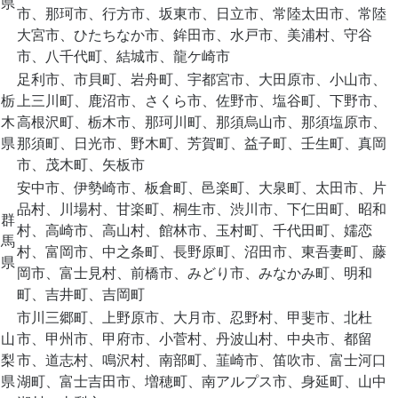
県
市、那珂市、行方市、坂東市、日立市、常陸太田市、常陸
大宮市、ひたちなか市、鉾田市、水戸市、美浦村、守谷
市、八千代町、結城市、龍ケ崎市
足利市、市貝町、岩舟町、宇都宮市、大田原市、小山市、
栃
上三川町、鹿沼市、さくら市、佐野市、塩谷町、下野市、
木
高根沢町、栃木市、那珂川町、那須烏山市、那須塩原市、
県
那須町、日光市、野木町、芳賀町、益子町、壬生町、真岡
市、茂木町、矢板市
安中市、伊勢崎市、板倉町、邑楽町、大泉町、太田市、片
品村、川場村、甘楽町、桐生市、渋川市、下仁田町、昭和
群
村、高崎市、高山村、館林市、玉村町、千代田町、嬬恋
馬
村、富岡市、中之条町、長野原町、沼田市、東吾妻町、藤
県
岡市、富士見村、前橋市、みどり市、みなかみ町、明和
町、吉井町、吉岡町
市川三郷町、上野原市、大月市、忍野村、甲斐市、北杜
山
市、甲州市、甲府市、小菅村、丹波山村、中央市、都留
梨
市、道志村、鳴沢村、南部町、韮崎市、笛吹市、富士河口
県
湖町、富士吉田市、増穂町、南アルプス市、身延町、山中