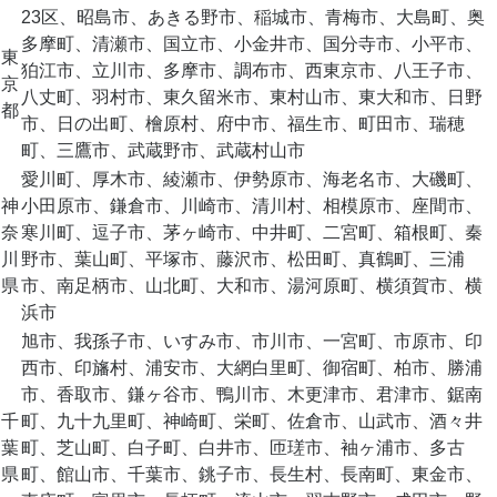
23区、昭島市、あきる野市、稲城市、青梅市、大島町、奥
多摩町、清瀬市、国立市、小金井市、国分寺市、小平市、
東
狛江市、立川市、多摩市、調布市、西東京市、八王子市、
京
八丈町、羽村市、東久留米市、東村山市、東大和市、日野
都
市、日の出町、檜原村、府中市、福生市、町田市、瑞穂
町、三鷹市、武蔵野市、武蔵村山市
愛川町、厚木市、綾瀬市、伊勢原市、海老名市、大磯町、
神
小田原市、鎌倉市、川崎市、清川村、相模原市、座間市、
奈
寒川町、逗子市、茅ヶ崎市、中井町、二宮町、箱根町、秦
川
野市、葉山町、平塚市、藤沢市、松田町、真鶴町、三浦
県
市、南足柄市、山北町、大和市、湯河原町、横須賀市、横
浜市
旭市、我孫子市、いすみ市、市川市、一宮町、市原市、印
西市、印旛村、浦安市、大網白里町、御宿町、柏市、勝浦
市、香取市、鎌ヶ谷市、鴨川市、木更津市、君津市、鋸南
千
町、九十九里町、神崎町、栄町、佐倉市、山武市、酒々井
葉
町、芝山町、白子町、白井市、匝瑳市、袖ヶ浦市、多古
県
町、館山市、千葉市、銚子市、長生村、長南町、東金市、