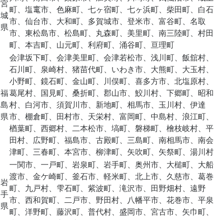
宮
町、塩竃市、色麻町、七ヶ宿町、七ヶ浜町、柴田町、白石
城
市、仙台市、大和町、多賀城市、登米市、富谷町、名取
県
市、東松島市、松島町、丸森町、美里町、南三陸町、村田
町、本吉町、山元町、利府町、涌谷町、亘理町
会津坂下町、会津美里町、会津若松市、浅川町、飯舘村、
石川町、泉崎村、猪苗代町、いわき市、大熊町、大玉村、
小野町、鏡石町、金山町、川俣町、喜多方市、北塩原村、
福
葛尾村、国見町、桑折町、郡山市、鮫川村、下郷町、昭和
島
村、白河市、須賀川市、新地町、相馬市、玉川村、伊達
県
市、棚倉町、田村市、天栄村、富岡町、中島村、浪江町、
楢葉町、西郷村、二本松市、塙町、磐梯町、檜枝岐村、平
田村、広野町、福島市、古殿町、三島町、南相馬市、南会
津町、三春町、本宮市、柳津町、矢吹町、矢祭町、湯川村
一関市、一戸町、岩泉町、岩手町、奥州市、大槌町、大船
渡市、金ケ崎町、釜石市、軽米町、北上市、久慈市、葛巻
岩
町、九戸村、雫石町、紫波町、滝沢市、田野畑村、遠野
手
市、西和賀町、二戸市、野田村、八幡平市、花巻市、平泉
県
町、洋野町、藤沢町、普代村、盛岡市、宮古市、矢巾町、