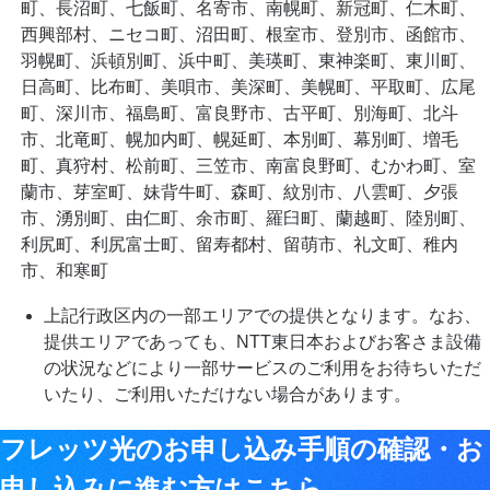
町、長沼町、七飯町、名寄市、南幌町、新冠町、仁木町、
西興部村、ニセコ町、沼田町、根室市、登別市、函館市、
羽幌町、浜頓別町、浜中町、美瑛町、東神楽町、東川町、
日高町、比布町、美唄市、美深町、美幌町、平取町、広尾
町、深川市、福島町、富良野市、古平町、別海町、北斗
市、北竜町、幌加内町、幌延町、本別町、幕別町、増毛
町、真狩村、松前町、三笠市、南富良野町、むかわ町、室
蘭市、芽室町、妹背牛町、森町、紋別市、八雲町、夕張
市、湧別町、由仁町、余市町、羅臼町、蘭越町、陸別町、
利尻町、利尻富士町、留寿都村、留萌市、礼文町、稚内
市、和寒町
上記行政区内の一部エリアでの提供となります。なお、
提供エリアであっても、NTT東日本およびお客さま設備
の状況などにより一部サービスのご利用をお待ちいただ
いたり、ご利用いただけない場合があります。
フレッツ光のお申し込み手順の確認・お
申し込みに進む方はこちら