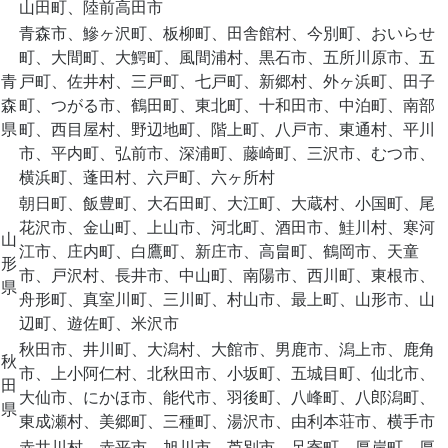
山田町、陸前高田市
青森市、鰺ヶ沢町、板柳町、田舎館村、今別町、おいらせ
町、大間町、大鰐町、風間浦村、黒石市、五所川原市、五
青
戸町、佐井村、三戸町、七戸町、新郷村、外ヶ浜町、田子
森
町、つがる市、鶴田町、東北町、十和田市、中泊町、南部
県
町、西目屋村、野辺地町、階上町、八戸市、東通村、平川
市、平内町、弘前市、深浦町、藤崎町、三沢市、むつ市、
横浜町、蓬田村、六戸町、六ヶ所村
朝日町、飯豊町、大石田町、大江町、大蔵村、小国町、尾
花沢市、金山町、上山市、河北町、酒田市、鮭川村、寒河
山
江市、庄内町、白鷹町、新庄市、高畠町、鶴岡市、天童
形
市、戸沢村、長井市、中山町、南陽市、西川町、東根市、
県
舟形町、真室川町、三川町、村山市、最上町、山形市、山
辺町、遊佐町、米沢市
秋田市、井川町、大潟村、大館市、男鹿市、潟上市、鹿角
秋
市、上小阿仁村、北秋田市、小坂町、五城目町、仙北市、
田
大仙市、にかほ市、能代市、羽後町、八峰町、八郎潟町、
県
東成瀬村、美郷町、三種町、湯沢市、由利本荘市、横手市
赤井川村、赤平市、旭川市、芦別市、足寄町、厚岸町、厚