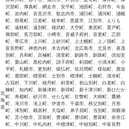
沢部町、厚真町、網走市、安平町、池田町、石狩市、今金
町、岩内町、岩見沢市、歌志内市、浦臼町、浦河町、浦幌
町、雨竜町、江差町、枝幸町、恵庭市、江別市、えりも
町、遠軽町、遠別町、雄武町、大空町、奥尻町、置戸町、
興部町、長万部町、小樽市、音威子府村、音更町、乙部
町、帯広市、上川町、上砂川町、上士幌町、上ノ国町、上
富良野町、神恵内村、木古内町、北広島市、北見市、喜茂
別町、共和町、京極町、清里町、釧路市、釧路町、倶知安
町、栗山町、黒松内町、訓子府町、剣淵町、小清水町、小
平町、札幌市、更別村、猿払村、佐呂間町、様似町、鹿追
町、鹿部町、標茶町、士別市、標津町、士幌町、清水町、
占冠村、下川町、積丹町、斜里町、初山別村、白老町、白
糠町、知内町、新篠津村、新得町、新十津川町、新ひだか
北
町、寿都町、砂川市、せたな町、壮瞥町、大樹町、鷹栖
海
町、滝川市、滝上町、伊達市、千歳市、秩父別町、月形
道
町、津別町、鶴居村、天塩町、弟子屈町、当別町、洞爺湖
町、苫小牧市、苫前町、豊浦町、豊頃町、豊富町、奈井江
町、中川町、中札内村、中標津町、中頓別町、中富良野