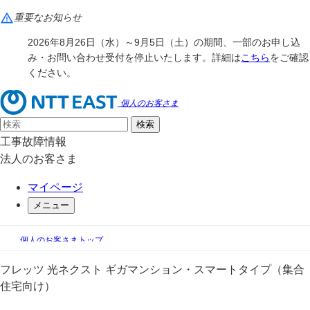
重要なお知らせ
2026年8月26日（水）～9月5日（土）の期間、一部のお申し込
み・お問い合わせ受付を停止いたします。詳細は
こちら
をご確認
ください。
個人のお客さま
工事故障情報
法人のお客さま
マイページ
メニュー
個人のお客さまトップ
フレッツ光
フレッツ 光ネクスト
フレッツ 光ネクスト ギガマンション・スマートタイプ（集合
フレッツ 光ネクスト ギガ・スマートタイプ
住宅向け）
フレッツ 光ネクスト ギガマンション・スマートタイプ（集合住宅向け）
提供エリア