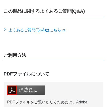
の価格、掲載されている電話番号・FAX番号な
この製品に関するよくあるご質問(Q&A)
ど変更されている場合がありますので、予めご
了承下さい。
電子取扱説明書の内容は、製品の仕様変更など
よくあるご質問(Q&A)はこちら
で予告なく変更される場合があります。そのた
め、本サイトに掲載されている取扱説明書の内
容は、お客さまがご購入になられた製品に同梱
の取扱説明書や、現時点で発売されている製品
ご利用方法
に同梱の取扱説明書の内容と異なる場合があり
ます。予めご了承ください。
PDFファイルについて
取扱説明書の著作権を含む一切の権利は当社を
はじめ通信機器製造メーカ等各権利者に帰属し
ます。権利者の許諾を得ることなく、取扱説明
書の内容の全部または一部を複製、頒布、送信
またはアップロード、掲示、改竄することは、
PDFファイルをご覧いただくためには、Adobe
禁止されております。但し、商業取引以外の個