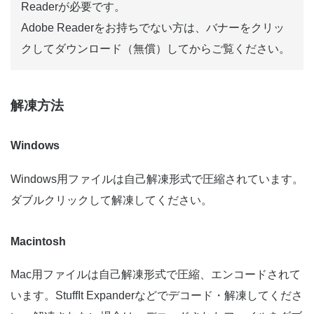
Readerが必要です。
人的用途に用いる場合は、ダウンロード、印刷
Adobe Readerをお持ちでない方は、バナーをクリッ
することができます。本サイトでの取扱説明書
クしてダウンロード（無償）してからご覧ください。
の利用、あるいは利用できなかったことによ
り、万一、損害が生じても、当社は一切その責
任を負いません。
解凍方法
本サイトの電子取扱説明書には印刷できないも
のもあります。予めご了承下さい。
Windows
本サイトは予告なく中止または内容を変更する
場合があります。予めご了承ください。
Windows用ファイルは自己解凍形式で圧縮されています。
ダブルクリックして解凍してください。
電子取扱説明書はPDFファイルです。比較的容
量が大きいものもあります。ダウンロードによ
る損害が生じても弊社は一切の責任を負いませ
Macintosh
んことを予めご了承ください。
Mac用ファイルは自己解凍形式で圧縮、エンコードされて
います。StuffIt Expanderなどでデコード・解凍してくださ