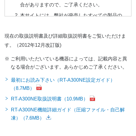
合がありますので、ご了承ください。
本サイトには、弊社が発売したすべての製品の
電子取扱説明書を提供しておりません。予めご
了承ください。なお、本サイトにてお客さまの
現在の取扱説明書及び詳細取扱説明書をご覧いただけま
お探しである電子取扱説明書が見つからない場
す。（2012年12月改訂版)
合は、弊社のお取扱窓口にてご購入いただきま
すようお願いします。ただし、製品自体の販売
※
ご利用いただいている機器によっては、記載内容と異
終了などの理由により、取扱説明書をご購入い
なる場合がございます。あらかじめご了承ください。
ただけない場合があります。
最初にお読み下さい（RT-A300NE設定ガイド）
弊社の製品には、取扱説明書を補足するための
（8.7MB）
印刷物が同梱されている場合があります。本サ
RT-A300NE取扱説明書
（10.9MB）
イトでは製品に同梱されたそれらの印刷物を公
開しておりませんので、予めご了承ください。
RT-A300NE機能詳細ガイド（圧縮ファイル・自己解
凍）
（7.6MB）
電子取扱説明書の内容は、取扱説明書が製作さ
れた時点の法的基準や業界基準に応じた内容に
なっています。また、オプション・消耗品など