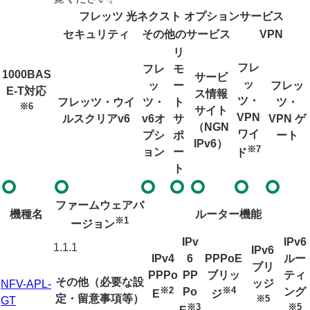
フレッツ 光ネクスト オプションサービス
セキュリティ
その他のサービス
VPN
リ
フレ
フレ
モ
1000BAS
サービ
ッ
ッ
ー
フレッ
E-T対応
ス情報
ツ・
フレッツ・ウイ
ツ・
ト
ツ・
※6
サイト
VPN
ルスクリアv6
v6オ
サ
VPN ゲ
（NGN
ワイ
プシ
ポ
ート
IPv6）
※7
ョン
ー
ド
ト
ファームウェアバ
機種名
ルーター機能
※1
ージョン
IPv
IPv6
1.1.1
IPv6
IPv4
6
PPPoE
ルー
ブリ
PPPo
PP
ブリッ
ティ
その他（必要な設
ッジ
NFV-APL-
※2
※4
Po
ング
E
ジ
定・留意事項等）
※5
GT
※3
※5