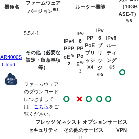
ファームウェア
（10GB
機種名
ルーター機能
※1
バージョン
ASE-T）
※8
IPv
5.5.4-1
IPv
PP
6
IPv6
IPv4
6
PoE
ブ
ルー
PPP
PP
その他（必要な
ブリ
リ
ティ
※
Po
oE
AR4000S
設定・留意事項
ッジ
ッ
ング
※
2
E
-Cloud
等）
※4
※5
ジ
3
※5
ファームウェア
のダウンロード
につきまして
は、
こちら
をご
覧ください。
フレッツ 光ネクスト オプションサービス
セキュリティ
その他のサービス
VPN
リ