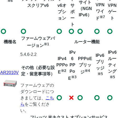
※6
サイト
VPN
スクリアv6
v6オ
サ
VPN
（NGN
ワイ
プシ
ポ
ゲー
IPv6）
※7
ョン
ー
ト
ド
ト
ファームウェアバ
機種名
ルーター機能
※1
ージョン
IPv
IPv6
5.4.6-2.2
IPv6
IPv4
6
PPPoE
ルー
ブリ
PPPo
PP
ブリッ
ティ
その他（必要な設
ッジ
※2
※4
Po
ング
E
ジ
AR2010V
定・留意事項等）
※5
※3
※5
E
ファームウェアの
ダウンロードにつ
きましては、
こち
ら
をご覧くださ
い。
フレッツ 光ネクスト オプションサービス