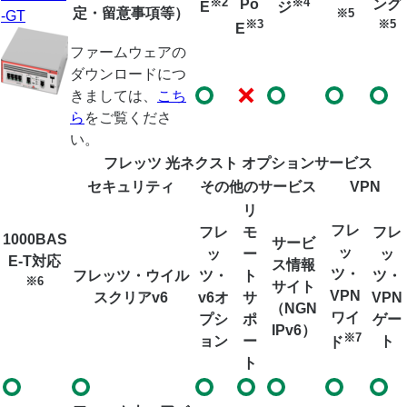
※2
※4
Po
ング
E
ジ
定・留意事項等）
※5
-GT
※3
※5
E
ファームウェアの
ダウンロードにつ
きましては、
こち
ら
をご覧くださ
い。
フレッツ 光ネクスト オプションサービス
セキュリティ
その他のサービス
VPN
リ
フレ
フレ
モ
フレ
1000BAS
サービ
ッ
ッ
ー
ッ
E-T対応
ス情報
ツ・
フレッツ・ウイル
ツ・
ト
ツ・
※6
サイト
VPN
スクリアv6
v6オ
サ
VPN
（NGN
ワイ
プシ
ポ
ゲー
IPv6）
※7
ョン
ー
ト
ド
ト