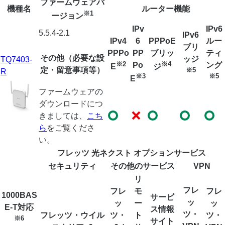
ファームウェアバ
機種名
ルーター機能
※1
ージョン
IPv
IPv6
5.5.4-2.1
IPv6
IPv4
6
PPPoE
ルー
ブリ
PPPo
PP
ブリッ
ティ
その他（必要な設
ッジ
TQ7403-
※2
※4
Po
ング
E
ジ
定・留意事項等）
※5
R
※3
※5
E
ファームウェアの
ダウンロードにつ
きましては、
こち
ら
をご覧くださ
い。
フレッツ 光ネクスト オプションサービス
セキュリティ
その他のサービス
VPN
リ
フレ
フレ
モ
フレ
1000BAS
サービ
ッ
ッ
ー
ッ
E-T対応
ス情報
ツ・
フレッツ・ウイル
ツ・
ト
ツ・
※6
サイト