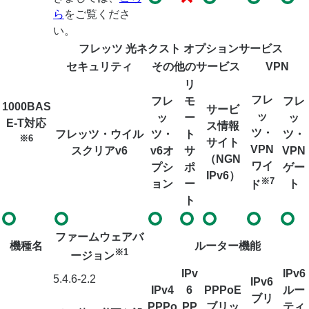
ら
をご覧くださ
い。
フレッツ 光ネクスト オプションサービス
セキュリティ
その他のサービス
VPN
リ
フレ
フレ
モ
フレ
1000BAS
サービ
ッ
ッ
ー
ッ
E-T対応
ス情報
ツ・
フレッツ・ウイル
ツ・
ト
ツ・
※6
サイト
VPN
スクリアv6
v6オ
サ
VPN
（NGN
ワイ
プシ
ポ
ゲー
IPv6）
※7
ョン
ー
ト
ド
ト
ファームウェアバ
機種名
ルーター機能
※1
ージョン
IPv
IPv6
5.4.6-2.2
IPv6
IPv4
6
PPPoE
ルー
ブリ
PPPo
PP
ブリッ
ティ