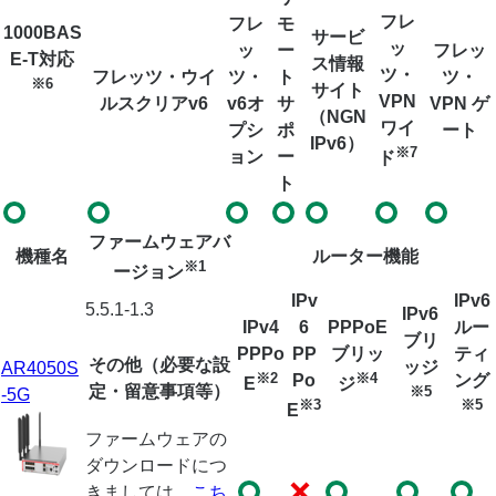
フレ
フレ
モ
1000BAS
サービ
ッ
ッ
ー
フレッ
E-T対応
ス情報
ツ・
フレッツ・ウイ
ツ・
ト
ツ・
※6
サイト
VPN
ルスクリアv6
v6オ
サ
VPN ゲ
（NGN
ワイ
プシ
ポ
ート
IPv6）
※7
ョン
ー
ド
ト
ファームウェアバ
機種名
ルーター機能
※1
ージョン
IPv
IPv6
5.5.1-1.3
IPv6
IPv4
6
PPPoE
ルー
ブリ
PPPo
PP
ブリッ
ティ
その他（必要な設
ッジ
AR4050S
※2
※4
Po
ング
E
ジ
定・留意事項等）
※5
-5G
※3
※5
E
ファームウェアの
ダウンロードにつ
きましては、
こち