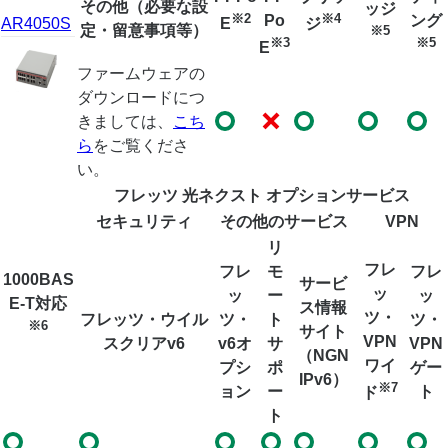
その他（必要な設
ッジ
※2
※4
Po
ング
AR4050S
E
ジ
定・留意事項等）
※5
※3
※5
E
ファームウェアの
ダウンロードにつ
きましては、
こち
ら
をご覧くださ
い。
フレッツ 光ネクスト オプションサービス
セキュリティ
その他のサービス
VPN
リ
フレ
フレ
モ
フレ
1000BAS
サービ
ッ
ッ
ー
ッ
E-T対応
ス情報
ツ・
フレッツ・ウイル
ツ・
ト
ツ・
※6
サイト
VPN
スクリアv6
v6オ
サ
VPN
（NGN
ワイ
プシ
ポ
ゲー
IPv6）
※7
ョン
ー
ト
ド
ト