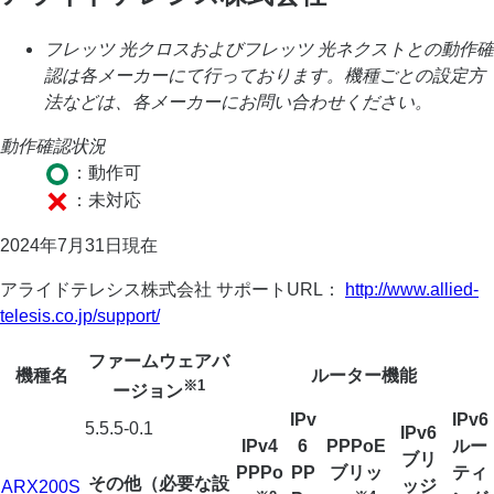
フレッツ 光クロスおよびフレッツ 光ネクストとの動作確
認は各メーカーにて行っております。機種ごとの設定方
法などは、各メーカーにお問い合わせください。
動作確認状況
：動作可
：未対応
2024年7月31日現在
アライドテレシス株式会社 サポートURL：
http://www.allied-
telesis.co.jp/support/
ファームウェアバ
機種名
ルーター機能
※1
ージョン
IPv
IPv6
5.5.5-0.1
IPv6
IPv4
6
PPPoE
ルー
ブリ
PPPo
PP
ブリッ
ティ
その他（必要な設
ッジ
ARX200S