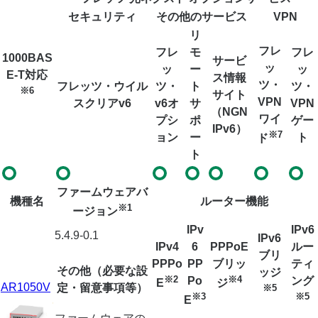
セキュリティ
その他のサービス
VPN
リ
フレ
フレ
モ
フレ
1000BAS
サービ
ッ
ッ
ー
ッ
E-T対応
ス情報
ツ・
フレッツ・ウイル
ツ・
ト
ツ・
※6
サイト
VPN
スクリアv6
v6オ
サ
VPN
（NGN
ワイ
プシ
ポ
ゲー
IPv6）
※7
ョン
ー
ト
ド
ト
ファームウェアバ
機種名
ルーター機能
※1
ージョン
IPv
IPv6
5.4.9-0.1
IPv6
IPv4
6
PPPoE
ルー
ブリ
PPPo
PP
ブリッ
ティ
その他（必要な設
ッジ
※2
※4
Po
ング
E
ジ
AR1050V
定・留意事項等）
※5
※3
※5
E