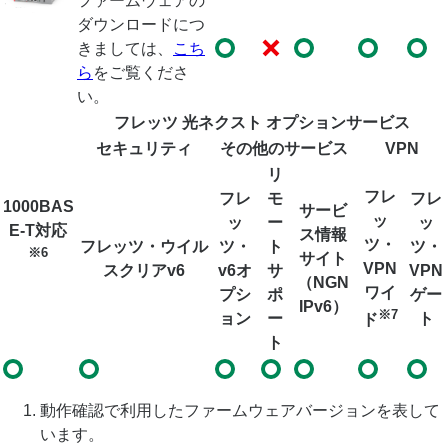
ファームウェアの
ダウンロードにつ
きましては、
こち
ら
をご覧くださ
い。
フレッツ 光ネクスト オプションサービス
セキュリティ
その他のサービス
VPN
リ
フレ
フレ
モ
フレ
1000BAS
サービ
ッ
ッ
ー
ッ
E-T対応
ス情報
ツ・
フレッツ・ウイル
ツ・
ト
ツ・
※6
サイト
VPN
スクリアv6
v6オ
サ
VPN
（NGN
ワイ
プシ
ポ
ゲー
IPv6）
※7
ョン
ー
ト
ド
ト
動作確認で利用したファームウェアバージョンを表して
います。