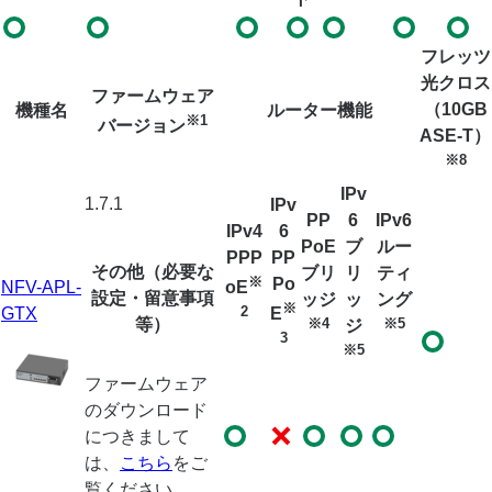
フレッツ
光クロス
ファームウェア
（10GB
機種名
ルーター機能
※1
バージョン
ASE-T）
※8
IPv
1.7.1
IPv
PP
6
IPv6
IPv4
6
PoE
ブ
ルー
PPP
PP
その他（必要な
ブリ
リ
ティ
※
Po
NFV-APL-
oE
設定・留意事項
ッジ
ッ
ング
※
2
GTX
E
等）
※4
※5
ジ
3
※5
ファームウェア
のダウンロード
につきまして
は、
こちら
をご
覧ください。