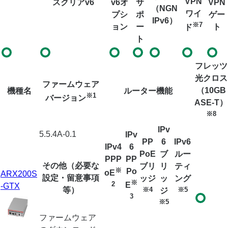
VPN
スクリアv6
v6オ
サ
VPN
（NGN
ワイ
プシ
ポ
ゲー
IPv6）
※7
ョン
ー
ト
ド
ト
フレッツ
光クロス
ファームウェア
（10GB
機種名
ルーター機能
※1
バージョン
ASE-T）
※8
IPv
5.5.4A-0.1
IPv
PP
6
IPv6
IPv4
6
PoE
ブ
ルー
PPP
PP
その他（必要な
ブリ
リ
ティ
※
Po
oE
ARX200S
設定・留意事項
ッジ
ッ
ング
※
2
E
-GTX
等）
※4
※5
ジ
3
※5
ファームウェア