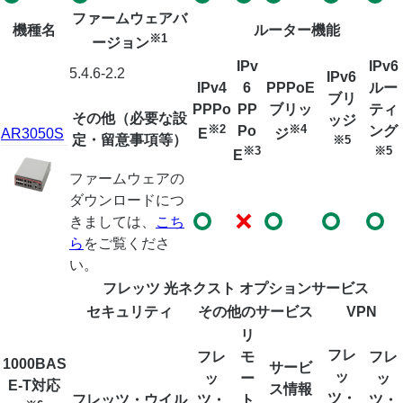
ファームウェアバ
機種名
ルーター機能
※1
ージョン
IPv
IPv6
5.4.6-2.2
IPv6
IPv4
6
PPPoE
ルー
ブリ
PPPo
PP
ブリッ
ティ
その他（必要な設
ッジ
※2
※4
Po
ング
AR3050S
E
ジ
定・留意事項等）
※5
※3
※5
E
ファームウェアの
ダウンロードにつ
きましては、
こち
ら
をご覧くださ
い。
フレッツ 光ネクスト オプションサービス
セキュリティ
その他のサービス
VPN
リ
フレ
フレ
モ
フレ
1000BAS
サービ
ッ
ッ
ー
ッ
E-T対応
ス情報
ツ・
フレッツ・ウイル
ツ・
ト
ツ・