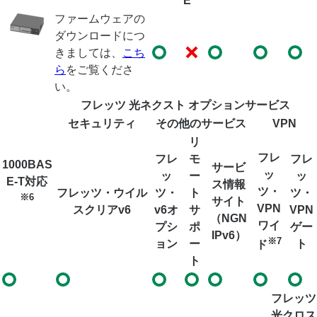
E
ファームウェアの
ダウンロードにつ
きましては、
こち
ら
をご覧くださ
い。
フレッツ 光ネクスト オプションサービス
セキュリティ
その他のサービス
VPN
リ
フレ
フレ
モ
フレ
1000BAS
サービ
ッ
ッ
ー
ッ
E-T対応
ス情報
ツ・
フレッツ・ウイル
ツ・
ト
ツ・
※6
サイト
VPN
スクリアv6
v6オ
サ
VPN
（NGN
ワイ
プシ
ポ
ゲー
IPv6）
※7
ョン
ー
ト
ド
ト
フレッツ
光クロス