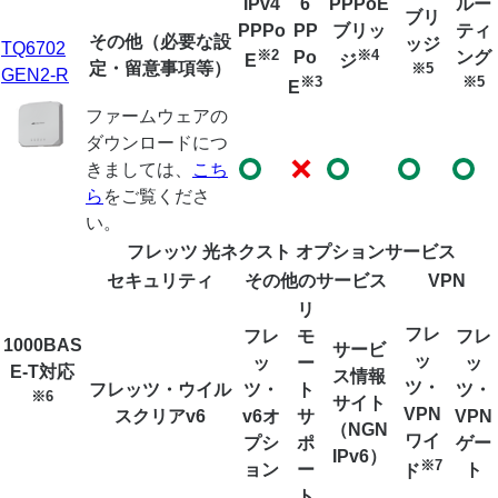
IPv4
6
PPPoE
ルー
ブリ
PPPo
PP
ブリッ
ティ
その他（必要な設
ッジ
TQ6702
※2
※4
Po
ング
E
ジ
定・留意事項等）
※5
GEN2-R
※3
※5
E
ファームウェアの
ダウンロードにつ
きましては、
こち
ら
をご覧くださ
い。
フレッツ 光ネクスト オプションサービス
セキュリティ
その他のサービス
VPN
リ
フレ
フレ
モ
フレ
1000BAS
サービ
ッ
ッ
ー
ッ
E-T対応
ス情報
ツ・
フレッツ・ウイル
ツ・
ト
ツ・
※6
サイト
VPN
スクリアv6
v6オ
サ
VPN
（NGN
ワイ
プシ
ポ
ゲー
IPv6）
※7
ョン
ー
ト
ド
ト