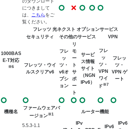
のダウンロード
につきまして
は、
こちら
をご
覧ください。
フレッツ 光ネクスト オプションサービス
セキュリティ
その他のサービス
VPN
リ
フレ
フレ
モ
1000BAS
サービ
ッ
ッ
ー
フレッ
E-T対応
ス情報
ツ・
フレッツ・ウイ
ツ・
ト
ツ・
※6
サイト
VPN
ルスクリアv6
v6オ
サ
VPN ゲ
（NGN
ワイ
プシ
ポ
ート
IPv6）
※7
ョン
ー
ド
ト
ファームウェアバ
機種名
ルーター機能
※1
ージョン
IPv
IPv6
5.5.3-1.1
IPv6