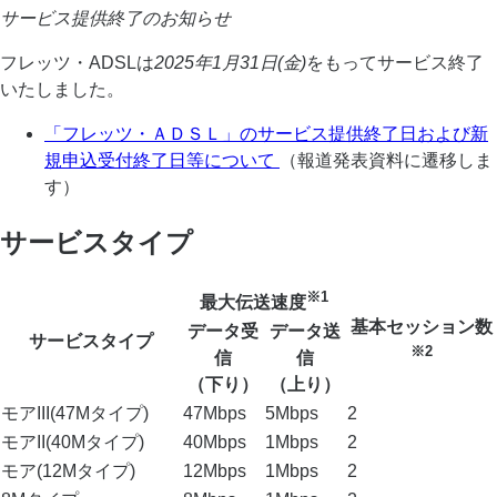
サービス提供終了のお知らせ
フレッツ・ADSLは
2025年1月31日(金)
をもってサービス終了
いたしました。
「フレッツ・ＡＤＳＬ」のサービス提供終了日および新
規申込受付終了日等について
（報道発表資料に遷移しま
す）
サービスタイプ
※1
最大伝送速度
基本セッション数
データ受
データ送
サービスタイプ
※2
信
信
（下り）
（上り）
モアIII(47Mタイプ)
47Mbps
5Mbps
2
モアII(40Mタイプ)
40Mbps
1Mbps
2
モア(12Mタイプ)
12Mbps
1Mbps
2