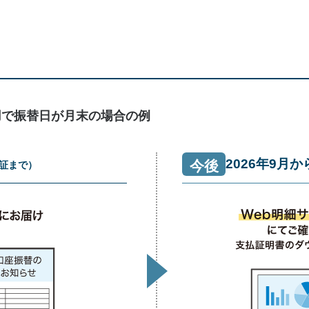
用で振替日が月末の場合の例
2026年9月か
今後
収証まで）