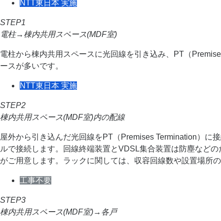
NTT東日本 実施
STEP1
電柱→棟内共用スペース(MDF室)
電柱から棟内共用スペースに光回線を引き込み、PT（Premise
ースが多いです。
NTT東日本 実施
STEP2
棟内共用スペース(MDF室)内の配線
屋外から引き込んだ光回線をPT（Premises Termina
ルで接続します。回線終端装置とVDSL集合装置は防塵などのた
がご用意します。ラックに関しては、収容回線数や設置場所の
工事不要
STEP3
棟内共用スペース(MDF室)→各戸