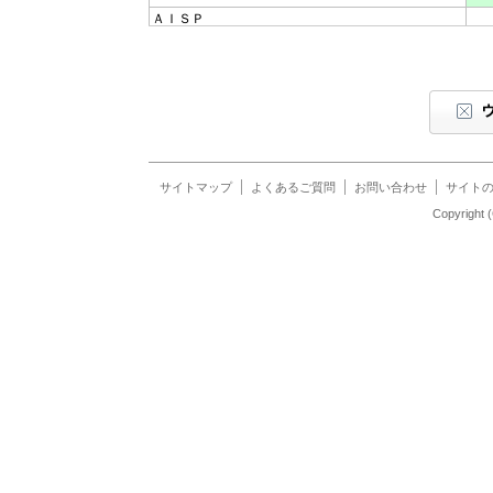
ＡＩＳＰ
ＡＫＩＮＡ－ＮＥＴ
ＡＬＥ－ＮＥＴ
ＡＯＬ
ＡＳＡＨＩ ＩＳＰサービス
ＡＳＡＨＩネット
ＡＴ＆Ｔビジネス・インターネット・サービス
Ａｉ－Ｌｉｎｋ
サイトマップ
よくあるご質問
お問い合わせ
サイト
Ａｍｕｓｅｍｅｎｔ ＢｉＧ－ＮＥＴ
Copyrigh
ＡｎｇｅｌＮｅｔ
Ａｎｙｕｓｅｒ
Ｂ－ＣＵＢＩＣ
ＢＢ群馬
ＢＢ－Ｏｎｅ
ＢＢ．ｅｘｃｉｔｅ
ＢＢＦＬＥＸ．ＪＰ
ＢＥＫＫＯＡＭＥ／／ＩＮＴＥＲＮＥＴ
ＢＦＯＲＴＨ
ＢＩＧＬＯＢＥ
ＢＩＧＬＯＢＥ（法人会員向け）