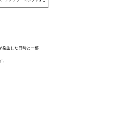
DN、フレッツ・スポットをご
が発生した日時と一部
す。