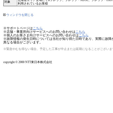
北海道エリア全域にてBフレッツ、フレッツ・ADSL、フレッツ・IS
対象
利用されているお客様
ウィンドウを閉じる
※サポートページは
こちら
※店舗・事業所向けサービスへのお問い合わせは
こちら
※個人のお客さま向けサービスへのお問い合わせは
こちら
※故障情報の発生日時については当社が知り得た日時であり、実際に故障
異なる場合がございます。
※緊急やむを得ない場合、予定した工事が中止または延期になることがございま
copyright © 2000 NTT東日本株式会社