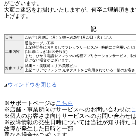
がございます。
大変ご迷惑をお掛けいたしますが、何卒ご理解頂きま
上げます。
記
日時
2026年1月19日（月）9:00～2026年1月20日（火）17:00
通信ケーブル工事
上記時間帯におきましてフレッツサービスが一時的にご利用いただ
工事内容
(1回線につき1回90分程度)
また、ひかり電話やフレッツの各種アプリケーションサービス、映
頂けない場合がございます。
旭川市・美瑛町エリア/美瑛ビル
対象エリア
上記エリアでフレッツ 光ネクストをご利用されている一部のお客さ
ウィンドウを閉じる
※サポートページは
こちら
※店舗・事業所向けサービスへのお問い合わせは
※個人のお客さま向けサービスへのお問い合わせ
※故障情報の発生日時については当社が知り得た
故障が発生した日時と一部
異なる場合がございます。