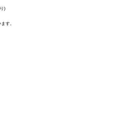
り)
います。