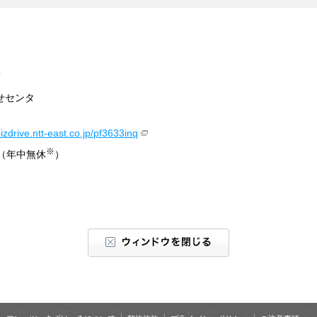
先
せセンタ
bizdrive.ntt-east.co.jp/pf3633inq
※
（年中無休
）