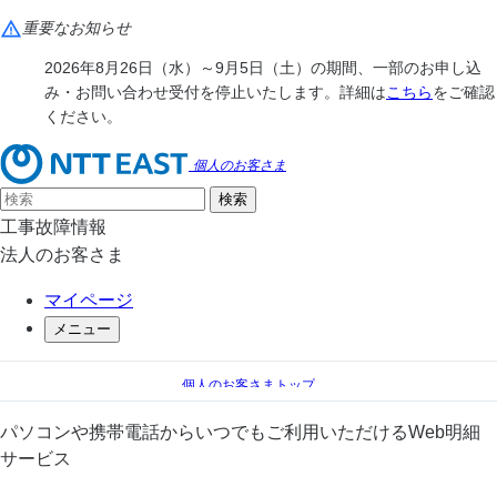
重要なお知らせ
2026年8月26日（水）～9月5日（土）の期間、一部のお申し込
み・お問い合わせ受付を停止いたします。詳細は
こちら
をご確認
ください。
個人のお客さま
工事故障情報
法人のお客さま
マイページ
メニュー
個人のお客さまトップ
手続き（移転、変更）
料金のお支払い
パソコンや携帯電話からいつでもご利用いただけるWeb明細
＠ビリング
サービス