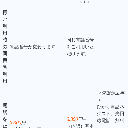
です。
再
ご
利
用
時
同じ電話番号
の
電話番号が変わります。
をご利用いた
－
同
だけます。
番
号
利
用
＜無派遣工事
＞
電
ひかり電話ネ
話
クスト、光回
を
3,300
円
～
線電話：無料
3,300
円
～
止
（内訳）基本