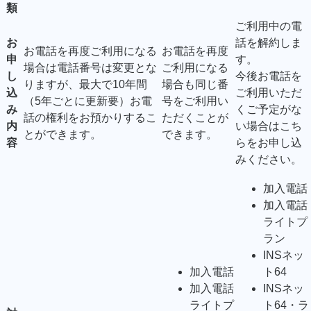
類
ご利用中の電
お
話を解約しま
お電話を再度ご利用になる
お電話を再度
申
す。
場合は電話番号は変更とな
ご利用になる
し
今後お電話を
りますが、最大で10年間
場合も同じ番
込
ご利用いただ
（5年ごとに更新要）お電
号をご利用い
み
くご予定がな
話の権利をお預かりするこ
ただくことが
内
い場合はこち
とができます。
できます。
容
らをお申し込
みください。
加入電話
加入電話
ライトプ
ラン
INSネッ
加入電話
ト64
加入電話
INSネッ
ライトプ
ト64・ラ