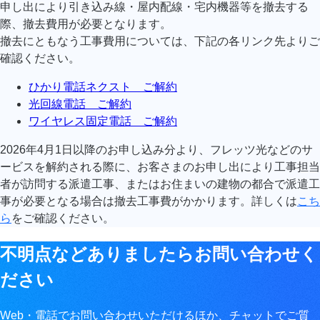
申し出により引き込み線・屋内配線・宅内機器等を撤去する
際、撤去費用が必要となります。
撤去にともなう工事費用については、下記の各リンク先よりご
確認ください。
ひかり電話ネクスト ご解約
光回線電話 ご解約
ワイヤレス固定電話 ご解約
2026年4月1日以降のお申し込み分より、フレッツ光などのサ
ービスを解約される際に、お客さまのお申し出により工事担当
者が訪問する派遣工事、またはお住まいの建物の都合で派遣工
事が必要となる場合は撤去工事費がかかります。詳しくは
こち
ら
をご確認ください。
不明点などありましたらお問い合わせく
ださい
Web・電話でお問い合わせいただけるほか、チャットでご質