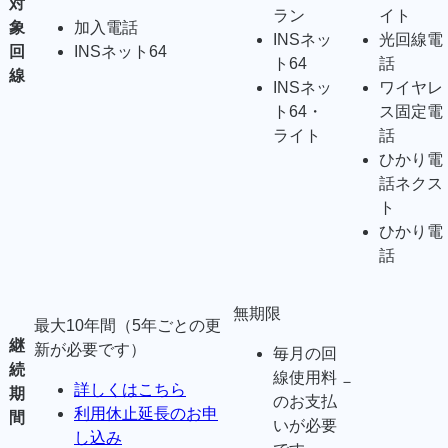
対
ラン
イト
象
加入電話
INSネッ
光回線電
回
INSネット64
ト64
話
線
INSネッ
ワイヤレ
ト64・
ス固定電
ライト
話
ひかり電
話ネクス
ト
ひかり電
話
無期限
最大10年間（5年ごとの更
継
新が必要です）
毎月の回
続
線使用料
－
詳しくはこちら
期
のお支払
利用休止延長のお申
間
いが必要
し込み