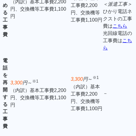
（内訳）基本工事費2,200
＜派遣工事＞
め
工事費2,200
円、交換機等工事費1,100
ひかり電話ネ
る
円、交換機等
円
クストの工事
工
工事費1,100円
費は
こちら
事
光回線電話の
費
工事費は
こち
ら
電
話
を
※1
3,300
円
～
※1
再
3,300
円
～
（内訳）基本
開
（内訳）基本工事費2,200
－
工事費2,200
す
円、交換機等工事費1,100
円、交換機等
る
円
工事費1,100円
工
事
費