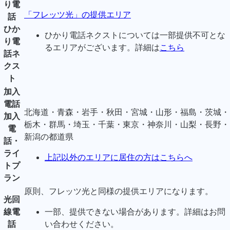
り電
「フレッツ光」の提供エリア
話
ひか
ひかり電話ネクストについては一部提供不可とな
り電
るエリアがございます。詳細は
こちら
話ネ
クス
ト
加入
電話
北海道・青森・岩手・秋田・宮城・山形・福島・茨城・
加入
栃木・群馬・埼玉・千葉・東京・神奈川・山梨・長野・
電
新潟の都道県
話・
ライ
上記以外のエリアに居住の方はこちらへ
トプ
ラン
原則、フレッツ光と同様の提供エリアになります。
光回
線電
一部、提供できない場合があります。詳細はお問
話
い合わせください。