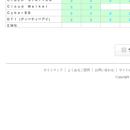
ＣＹＢＥＲ ＳＴＡＴＩＯＮ
○
○
○
Ｃｌｏｕｄ Ｗａｌｋｅｒ
○
○
ＣｙｂｅｒＢＢ
○
○
○
ＤＴＩ（ディーティーアイ）
○
○
○
ＥＭＮ
ＦＲＥＡＤＷＡＹ
○
○
Ｆｒｏｎｔｉｅｒインターネット
○
○
○
Ｇａｍｉｎｇ＋
○
○
ＨＡＬＶ６
○
○
ＨＩＮＥＴインターネット接続サ
○
○
○
ービス
ＨＴ－ＮＥＴ２１
○
○
○
サイトマップ
よくあるご質問
お問い合わせ
サイト
Ｈｙｂｒｉｄ６４（ハイブリッド
Copyrig
○
○
○
６４）
ＩＩＪ ＩＰｖ６ ＦｉｂｅｒＡ
ｃｃｅｓｓ／Ｆサービス タイプ
○
○
○
ＩＰｏＥ
ＩＩＪｍｉｏ
○
○
○
ＩＰｖ６（ＩＰｏＥ）接続サービ
○
○
ス
ＩＴ－Ｇｕａｒｄｉａｎｓ 光ブ
○
○
○
ロードバンドサービス