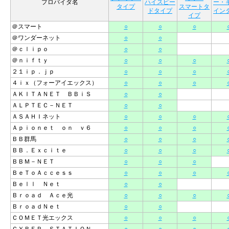
プロバイダ名
ハイスピー
ー・
タイプ
スマートタ
ドタイプ
イン
イプ
＠スマート
○
○
○
＠ワンダーネット
○
○
＠ｃｌｉｐｏ
○
○
＠ｎｉｆｔｙ
○
○
○
２１ｉｐ．ｊｐ
○
○
○
４ｉｘ（フォーアイエックス）
○
○
○
ＡＫＩＴＡＮＥＴ ＢＢｉＳ
○
○
ＡＬＰＴＥＣ－ＮＥＴ
○
○
ＡＳＡＨＩネット
○
○
○
Ａｐｉｏｎｅｔ ｏｎ ｖ６
○
○
○
ＢＢ群馬
○
○
○
ＢＢ．Ｅｘｃｉｔｅ
○
○
○
ＢＢＭ－ＮＥＴ
○
○
○
ＢｅＴｏＡｃｃｅｓｓ
○
○
○
Ｂｅｌｌ Ｎｅｔ
○
○
Ｂｒｏａｄ Ａｃｅ光
○
○
○
ＢｒｏａｄＮｅｔ
○
○
ＣＯＭＥＴ光エックス
○
○
○