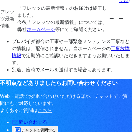
プル)
「フレッツの最新情報」のお届けは終了し
フレッ
ました。
ツ最新
ー
ー
今後「フレッツの最新情報」については、
情報
弊社
ホームページ
等にてご確認ください。
プロバイダ都合の工事や一部緊急メンテナンス工事など
の情報は、配信されません。当ホームページの
工事故障
情報
で定期的にご確認いただきますようお願いいたしま
す。
別途、臨時でメールを送付する場合もあります。
不明点などありましたらお問い合わせください
Web・電話でお問い合わせいただけるほか、チャットでご質
問にもご対応しています。
よくあるご質問は
こちら
問い合わせる
チャットで質問する