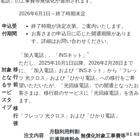
電話」の工事費等無償化が適用されます。
2026年6月1日～終了時期未定
申込受
終了時期が決定次第、ご案内いたします。
付期間
お客さまの申込日に応じた開通期限がありま
す。詳細はお問い合わせください。
*
「加入電話」、「INSネット」
ただし、2025年10月1日以降、2026年2月28日まで
移
対象
に、「加入電話」および「INSネット」から「フレッ
行
とな
ツ 光クロス」および「ひかり電話」への移行をご希
前
る
サ
望いただいたが、「光回線電話」での開通となったお
ービ
客さまは、移行前のサービスに「光回線電話」を含み
スタ
ます。
イプ
移
行
「フレッツ 光クロス」および「ひかり電話」
後
月額利用料
割
※1 ※2
注文内容
無償化対象工事費等
引適用後料金