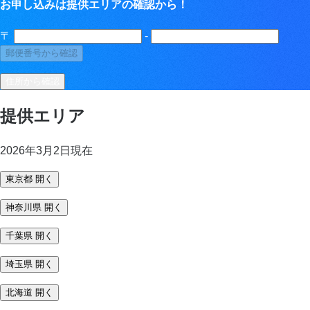
お申し込みは提供エリアの確認から！
〒
-
郵便番号から確認
住所から確認
提供エリア
2026年3月2日現在
東京都
開く
神奈川県
開く
千葉県
開く
埼玉県
開く
北海道
開く