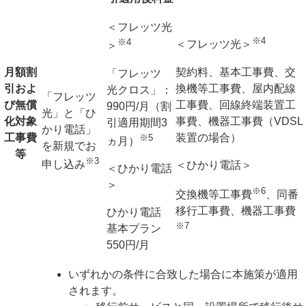
＜フレッツ光
※4
※4
＜フレッツ光＞
＞
契約料、基本工事費、交
月額割
「フレッツ
換機等工事費、屋内配線
引およ
光クロス」：
「フレッツ
工事費、回線終端装置工
び
無償
990円/月（割
光」と「ひ
事費、機器工事費（VDSL
化対象
引適用期間3
かり電話」
装置の場合）
工事費
※5
ヵ月）
を新規でお
等
※3
申し込み
＜ひかり電話＞
＜ひかり電話
＞
※6
交換機等工事費
、同番
移行工事費、機器工事費
ひかり電話
※7
基本プラン
550円/月
いずれかの条件に合致した場合に本施策が適用
されます。