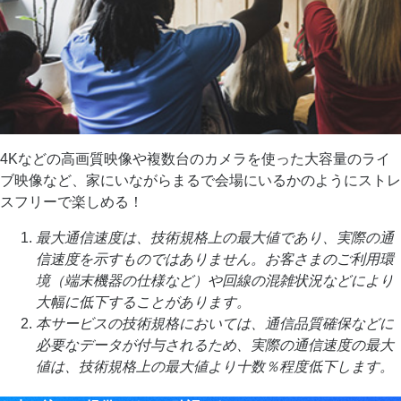
4Kなどの高画質映像や複数台のカメラを使った大容量のライ
ブ映像など、家にいながらまるで会場にいるかのようにストレ
スフリーで楽しめる！
最大通信速度は、技術規格上の最大値であり、実際の通
信速度を示すものではありません。お客さまのご利用環
境（端末機器の仕様など）や回線の混雑状況などにより
大幅に低下することがあります。
本サービスの技術規格においては、通信品質確保などに
必要なデータが付与されるため、実際の通信速度の最大
値は、技術規格上の最大値より十数％程度低下します。