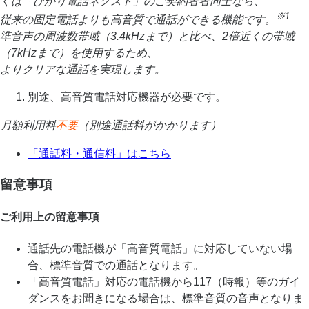
くは「ひかり電話ネクスト」のご契約者者同士なら、
※1
従来の固定電話よりも高音質で通話ができる機能です。
準音声の周波数帯域（3.4kHzまで）と比べ、2倍近くの帯域
（7kHzまで）を使用するため、
よりクリアな通話を実現します。
別途、高音質電話対応機器が必要です。
月額利用料
不要
（別途通話料がかかります）
「通話料・通信料」はこちら
留意事項
ご利用上の留意事項
通話先の電話機が「高音質電話」に対応していない場
合、標準音質での通話となります。
「高音質電話」対応の電話機から117（時報）等のガイ
ダンスをお聞きになる場合は、標準音質の音声となりま