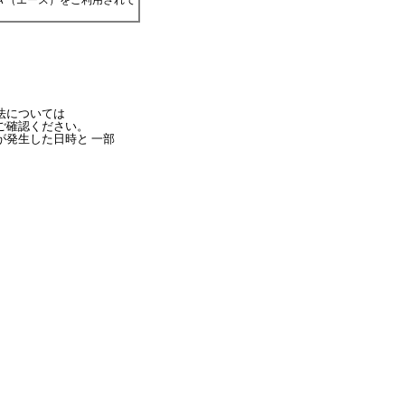
Ａ（エース）をご利用されて
法については
ご確認ください。
発生した日時と 一部