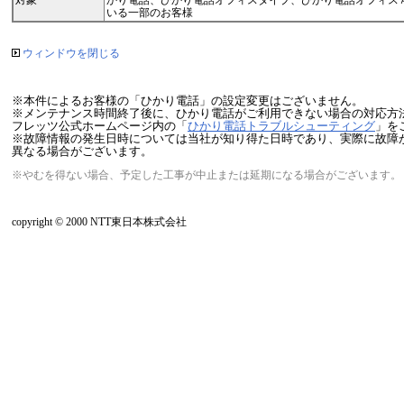
対象
かり電話、ひかり電話オフィスタイプ、ひかり電話オフィス
いる一部のお客様
ウィンドウを閉じる
※本件によるお客様の「ひかり電話」の設定変更はございません。
※メンテナンス時間終了後に、ひかり電話がご利用できない場合の対応方
フレッツ公式ホームページ内の「
ひかり電話トラブルシューティング
」を
※故障情報の発生日時については当社が知り得た日時であり、実際に故障が
異なる場合がございます。
※やむを得ない場合、予定した工事が中止または延期になる場合がございます。
copyright © 2000 NTT東日本株式会社