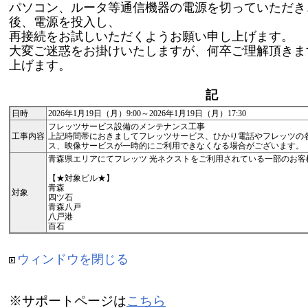
パソコン、ルータ等通信機器の電源を切っていただき
後、電源を投入し、
再接続をお試しいただくようお願い申し上げます。
大変ご迷惑をお掛けいたしますが、何卒ご理解頂きま
上げます。
記
日時
2026年1月19日（月）9:00～2026年1月19日（月）17:30
フレッツサービス設備のメンテナンス工事
工事内容
上記時間帯におきましてフレッツサービス、ひかり電話やフレッツの
ス、映像サービスが一時的にご利用できなくなる場合がございます。（
青森県エリアにてフレッツ 光ネクストをご利用されている一部のお客
【★対象ビル★】
青森
対象
四ツ石
青森八戸
八戸港
百石
ウィンドウを閉じる
※サポートページは
こちら